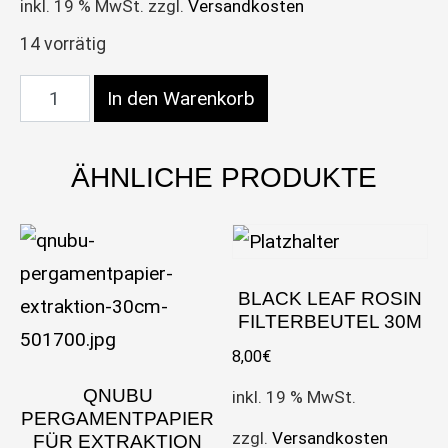
inkl. 19 % MwSt.
zzgl.
Versandkosten
14 vorrätig
Black Leaf Rosin Filterbeutel 120μ Menge
In den Warenkorb
ÄHNLICHE PRODUKTE
BLACK LEAF ROSIN
FILTERBEUTEL 30Μ
8,00
€
QNUBU
inkl. 19 % MwSt.
PERGAMENTPAPIER
zzgl.
Versandkosten
FÜR EXTRAKTION