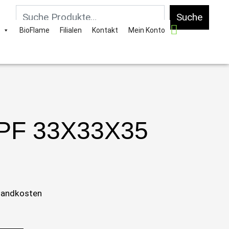
Suche
BioFlame
Filialen
Kontakt
Mein Konto
PF 33X33X35
sandkosten