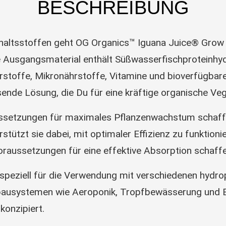
BESCHREIBUNG
nhaltsstoffen geht OG Organics™ Iguana Juice® Grow
 Ausgangsmaterial enthält Süßwasserfischproteinhyd
hrstoffe, Mikronährstoffe, Vitamine und bioverfügba
sende Lösung, die Du für eine kräftige organische Veg
aussetzungen für maximales Pflanzenwachstum schaf
tützt sie dabei, mit optimaler Effizienz zu funktioni
Voraussetzungen für eine effektive Absorption schaff
 speziell für die Verwendung mit verschiedenen hy
r-Anbausystemen wie Aeroponik, Tropfbewässerung un
onzipiert.