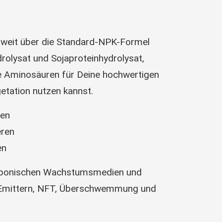
 weit über die Standard-NPK-Formel
rolysat und Sojaproteinhydrolysat,
re Aminosäuren für Deine hochwertigen
etation nutzen kannst.
fen
eren
en
droponischen Wachstumsmedien und
d Emittern, NFT, Überschwemmung und