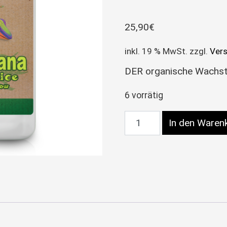
25,90
€
inkl. 19 % MwSt.
zzgl.
Ver
DER organische Wachst
6 vorrätig
Advanced Nutrients OG
In den Waren