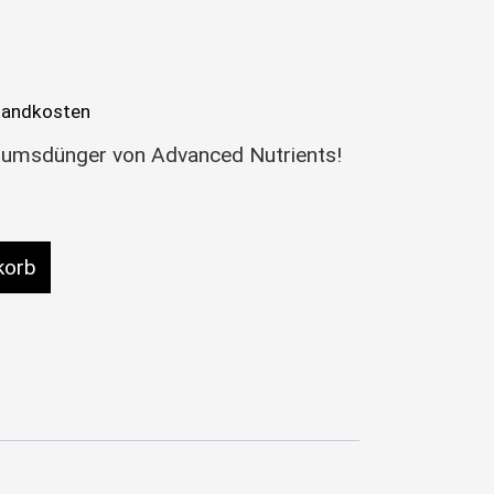
sandkosten
umsdünger von Advanced Nutrients!
 Organics Iguana Juice Grow 1L Menge
korb