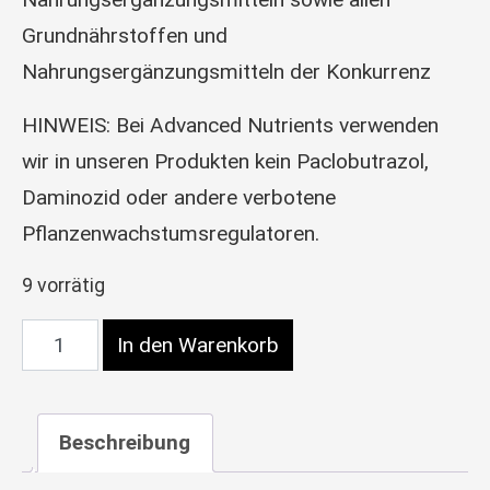
Grundnährstoffen und
Nahrungsergänzungsmitteln der Konkurrenz
HINWEIS: Bei Advanced Nutrients verwenden
wir in unseren Produkten kein Paclobutrazol,
Daminozid oder andere verbotene
Pflanzenwachstumsregulatoren.
9 vorrätig
Advanced Nutrients pH Perfect Sensi Grow Part 
In den Warenkorb
Beschreibung