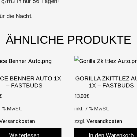
0 g/m2 in nur 56 Tagen!
für die Nacht.
ÄHNLICHE PRODUKTE
CE BENNER AUTO 1X
GORILLA ZKITTLEZ 
– FASTBUDS
1X – FASTBUDS
€
13,00
€
 7 % MwSt.
inkl. 7 % MwSt.
Versandkosten
zzgl.
Versandkosten
Weiterlesen
In den Warenkorb