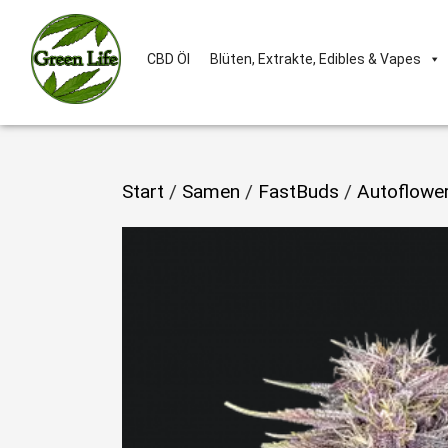
CBD Öl
Blüten, Extrakte, Edibles & Vapes
Start
/
Samen
/
FastBuds
/
Autoflowe