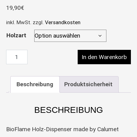
19,90
€
inkl. MwSt.
zzgl.
Versandkosten
Holzart
BioFlame Holz-Dispenser made by Calume
In den Warenkorb
Beschreibung
Produktsicherheit
BESCHREIBUNG
BioFlame Holz-Dispenser made by Calumet