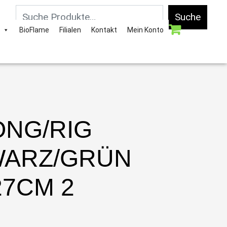
Suche
BioFlame
Filialen
Kontakt
Mein Konto
ONG/RIG
ARZ/GRÜN
27CM 2