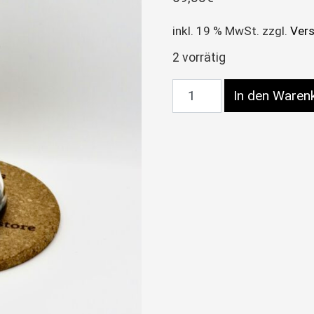
inkl. 19 % MwSt.
zzgl.
Ver
2 vorrätig
Bong/Rig schwarz/grü
In den Waren