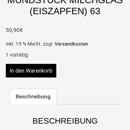
MUNDSTÜCK MILCHGLAS
(EISZAPFEN) 63
50,90
€
inkl. 19 % MwSt.
zzgl.
Versandkosten
1 vorrätig
Bong Zylinder Mundstück Milchglas (Eiszapfen) 6
In den Warenkorb
Beschreibung
BESCHREIBUNG