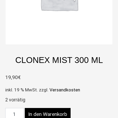
CLONEX MIST 300 ML
19,90
€
inkl. 19 % MwSt.
zzgl.
Versandkosten
2 vorrätig
Clonex Mist 300 ml Menge
In den Warenkorb