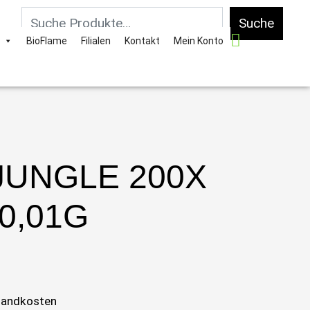
Suche
BioFlame
Filialen
Kontakt
Mein Konto
JUNGLE 200X
0,01G
sandkosten