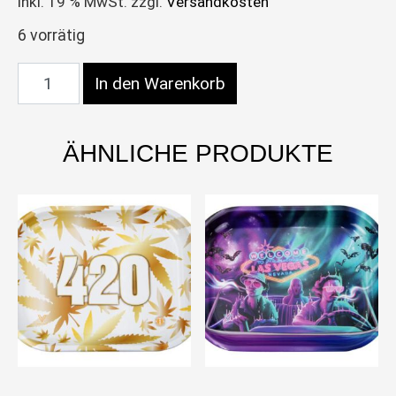
inkl. 19 % MwSt.
zzgl.
Versandkosten
6 vorrätig
Dreh-Tablett-Rolling Tray, Metall klein "LEAVES PI
In den Warenkorb
ÄHNLICHE PRODUKTE