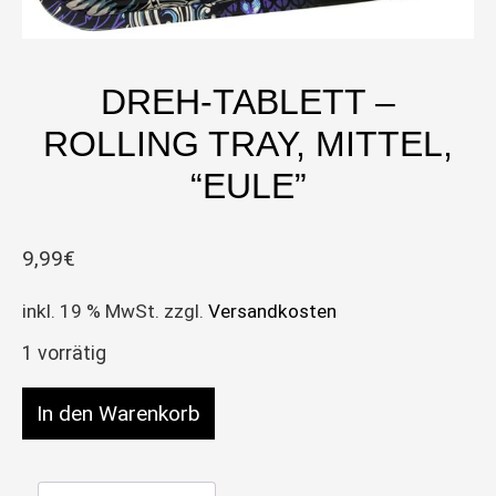
DREH-TABLETT –
ROLLING TRAY, MITTEL,
“EULE”
9,99
€
inkl. 19 % MwSt.
zzgl.
Versandkosten
1 vorrätig
Dreh-Tablett – Rolling Tray, mittel, “Eule” Menge
In den Warenkorb