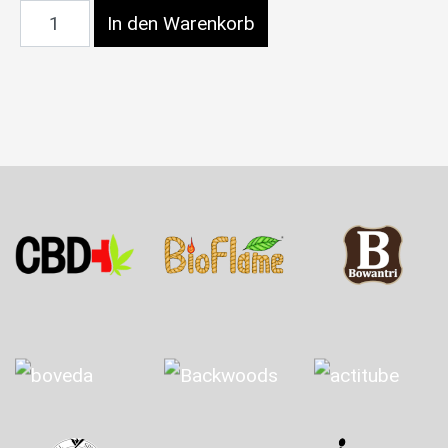
EasyGrow Nano Spray Gun Menge
In den Warenkorb