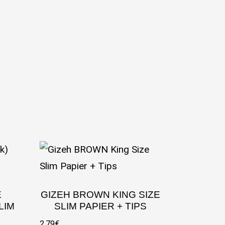
E
GIZEH BROWN KING SIZE
LIM
SLIM PAPIER + TIPS
2,79
€