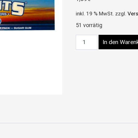
inkl. 19 % MwSt.
zzgl.
Ver
51 vorrätig
Elements King Size Slim
In den Waren