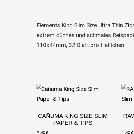
Elements King Slim Size Ultra Thin Zig
extrem dünnes und schmales Reispapi
110x44mm, 32 Blatt pro Heftchen
CAÑUMA KING SIZE SLIM
RAW
PAPER & TIPS
2,49
€
1,49
€