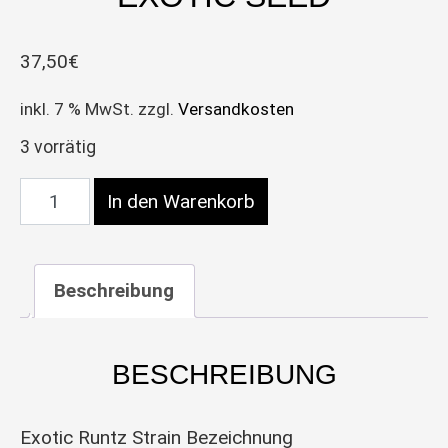
37,50
€
inkl. 7 % MwSt.
zzgl.
Versandkosten
3 vorrätig
Exotic Runtz 5x - Exotic Seed Menge
In den Warenkorb
Beschreibung
BESCHREIBUNG
Exotic Runtz Strain Bezeichnung