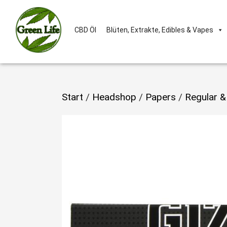
CBD Öl
Blüten, Extrakte, Edibles & Vapes
Start
/
Headshop
/
Papers
/
Regular &