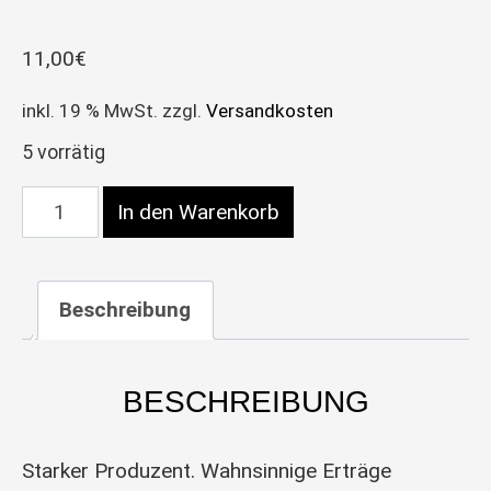
11,00
€
inkl. 19 % MwSt.
zzgl.
Versandkosten
5 vorrätig
Green Crack 1x - FastBuds Menge
In den Warenkorb
Beschreibung
BESCHREIBUNG
Starker Produzent. Wahnsinnige Erträge