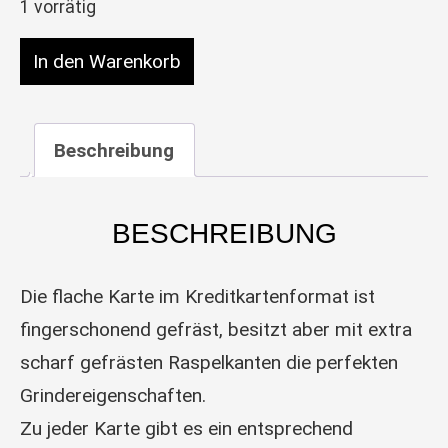
1 vorrätig
Grinder Card – Metall-Grinderkarte Groove Menge
In den Warenkorb
Beschreibung
BESCHREIBUNG
Die flache Karte im Kreditkartenformat ist
fingerschonend gefräst, besitzt aber mit extra
scharf gefrästen Raspelkanten die perfekten
Grindereigenschaften.
Zu jeder Karte gibt es ein entsprechend