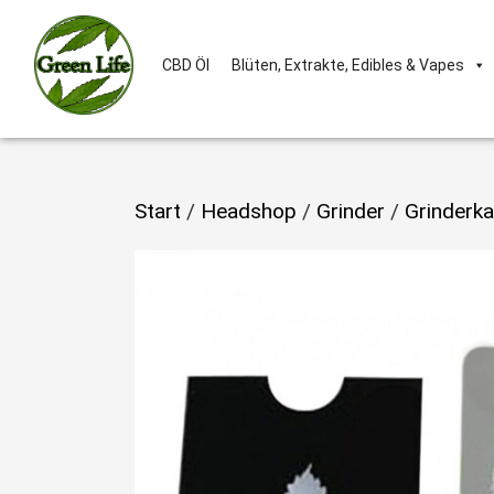
CBD Öl
Blüten, Extrakte, Edibles & Vapes
Start
/
Headshop
/
Grinder
/
Grinderka