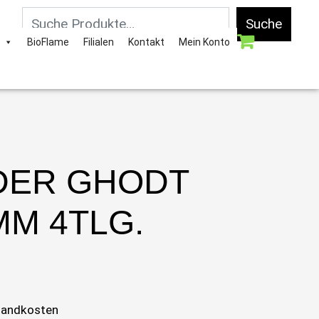
Suche
BioFlame
Filialen
Kontakt
Mein Konto
DER GHODT
MM 4TLG.
sandkosten