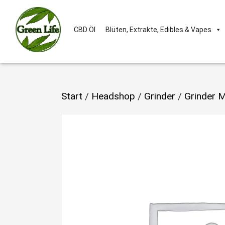
CBD Öl
Blüten, Extrakte, Edibles & Vapes
Start
/
Headshop
/
Grinder
/
Grinder M