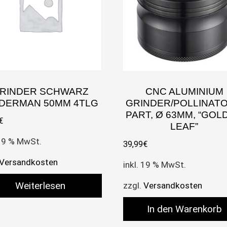
RINDER SCHWARZ
CNC ALUMINIUM
IDERMAN 50MM 4TLG
GRINDER/POLLINATO
PART, Ø 63MM, “GOL
€
LEAF”
 19 % MwSt.
39,99
€
Versandkosten
inkl. 19 % MwSt.
Weiterlesen
zzgl.
Versandkosten
In den Warenkorb