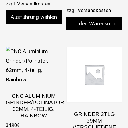
zzgl.
Versandkosten
zzgl.
Versandkosten
Ausführung wählen
In den Warenkorb
Dieses Produkt weist mehrere Varianten auf. Die 
CNC ALUMINIUM
GRINDER/POLINATOR,
62MM, 4-TEILIG,
GRINDER 3TLG
RAINBOW
39MM
34,90
€
VERSCHIEDENE