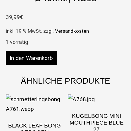
39,99
€
inkl. 19 % MwSt.
zzgl.
Versandkosten
1 vorrätig
Highline Bong RK52, 'Big Beaker', 50cm, ø40mm,
In den Warenkorb
ÄHNLICHE PRODUKTE
KUGELBONG MINI
MOUTHPIECE BLUE
BLACK LEAF BONG
27