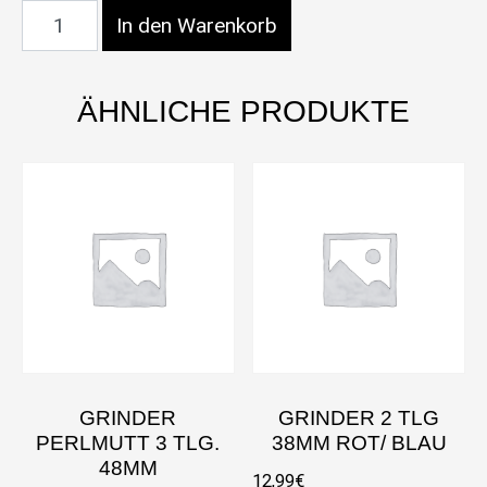
Holzgrinder Hanfblatt 53mm 2tlg Menge
In den Warenkorb
ÄHNLICHE PRODUKTE
GRINDER
GRINDER 2 TLG
PERLMUTT 3 TLG.
38MM ROT/ BLAU
48MM
12,99
€