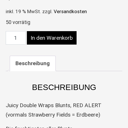
inkl. 19 % MwSt.
zzgl.
Versandkosten
50 vorrätig
Juicy Double Wraps Blunts RED ALERT / Erdbeer 
In den Warenkorb
Beschreibung
BESCHREIBUNG
Juicy Double Wraps Blunts, RED ALERT
(vormals Strawberry Fields = Erdbeere)