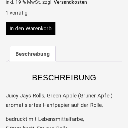
inkl. 19 % MwSt.
zzgl.
Versandkosten
1 vorrätig
Juicy Jays aromatisierte Rolls, Green Apple (Grün
In den Warenkorb
Beschreibung
BESCHREIBUNG
Juicy Jays Rolls, Green Apple (Grüner Apfel)
aromatisiertes Hanfpapier auf der Rolle,
bedruckt mit Lebensmittelfarbe,