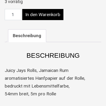
3 vorrätig
Juicy Jays aromatisierte Rolls, Jamaican Rum Me
In den Warenkorb
Beschreibung
BESCHREIBUNG
Juicy Jays Rolls, Jamaican Rum
aromatisiertes Hanfpapier auf der Rolle,
bedruckt mit Lebensmittelfarbe,
54mm breit, 5m pro Rolle