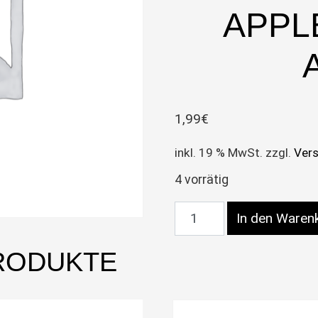
APPL
1,99
€
inkl. 19 % MwSt.
zzgl.
Ver
4 vorrätig
Juicy Jays King Size Sl
In den Waren
RODUKTE