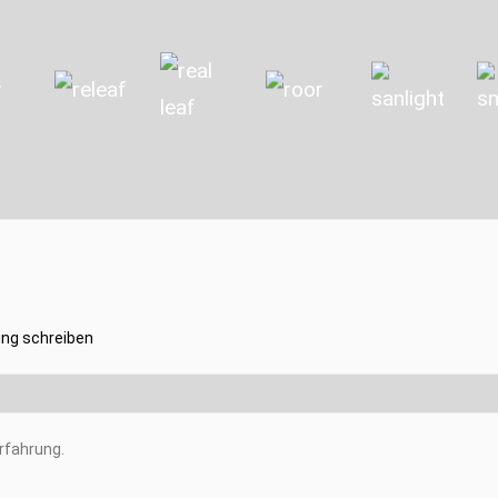
ng schreiben
rfahrung.