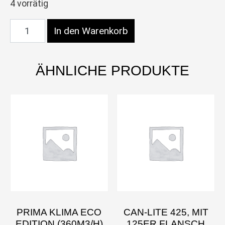
4 vorrätig
Prima Klima ECO Edition (250m3/h) 125mm Flan
In den Warenkorb
ÄHNLICHE PRODUKTE
PRIMA KLIMA ECO
CAN-LITE 425, MIT
EDITION (360M3/H)
125ER FLANSCH