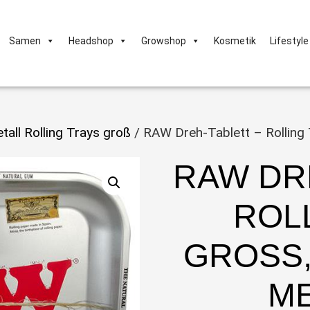
Samen
Headshop
Growshop
Kosmetik
Lifestyle
tall Rolling Trays groß
/ RAW Dreh-Tablett – Rollin
RAW DR
ROL
GROSS, 
ET