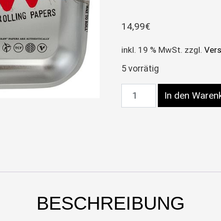
14,99
€
inkl. 19 % MwSt.
zzgl.
Ver
5 vorrätig
RAW Dreh-Tablett – Ro
In den Waren
BESCHREIBUNG