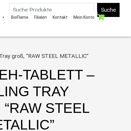
Suche
BioFlame
Filialen
Kontakt
Mein Konto
g Tray groß, “RAW STEEL METALLIC”
EH-TABLETT –
LING TRAY
“RAW STEEL M
ALLIC”