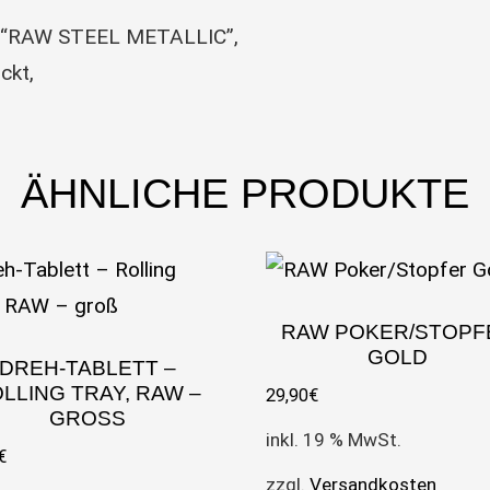
oß “RAW STEEL METALLIC”,
ckt,
ÄHNLICHE PRODUKTE
RAW POKER/STOPF
GOLD
DREH-TABLETT –
LLING TRAY, RAW –
29,90
€
GROSS
inkl. 19 % MwSt.
€
zzgl.
Versandkosten