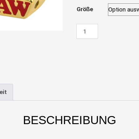
Größe
RAW Smokers R
eit
BESCHREIBUNG