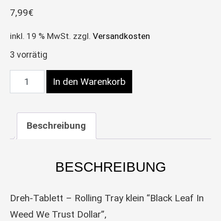
7,99
€
inkl. 19 % MwSt.
zzgl.
Versandkosten
3 vorrätig
Rolling Tray Dreh-Tablett, Metall, klein “Black Le
In den Warenkorb
Beschreibung
BESCHREIBUNG
Dreh-Tablett – Rolling Tray klein “Black Leaf In
Weed We Trust Dollar”,