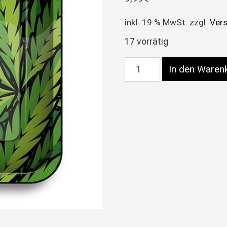
inkl. 19 % MwSt.
zzgl.
Ver
17 vorrätig
Rolling Tray Dreh-Table
In den Waren