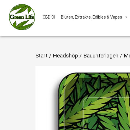
CBD Öl
Blüten, Extrakte, Edibles & Vapes
Start
/
Headshop
/
Bauunterlagen
/
Me