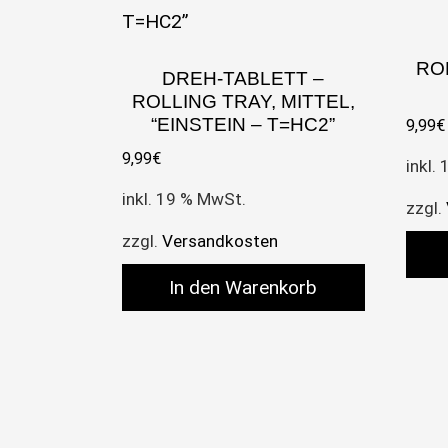
ROL
DREH-TABLETT –
ROLLING TRAY, MITTEL,
“EINSTEIN – T=HC2”
9,99
€
9,99
€
inkl.
inkl. 19 % MwSt.
zzgl.
zzgl.
Versandkosten
In den Warenkorb