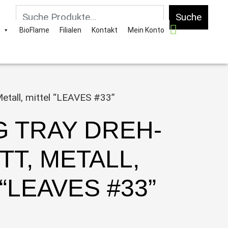
Suche
BioFlame
Filialen
Kontakt
Mein Konto
Metall, mittel “LEAVES #33”
G TRAY DREH-
TT, METALL,
“LEAVES #33”