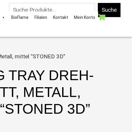
Suche
BioFlame
Filialen
Kontakt
Mein Konto
Metall, mittel “STONED 3D”
G TRAY DREH-
TT, METALL,
 “STONED 3D”