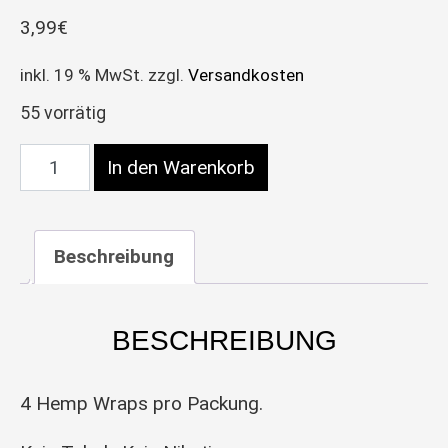
3,99
€
inkl. 19 % MwSt.
zzgl.
Versandkosten
55 vorrätig
ROYAL BLUNTS Hemparillo Hemp Wraps Sugar C
In den Warenkorb
Beschreibung
BESCHREIBUNG
4 Hemp Wraps pro Packung.