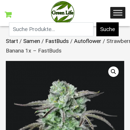
Suche
Start
/
Samen
/
FastBuds
/
Autoflower
/ Strawber
Banana 1x – FastBuds