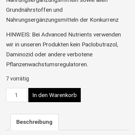
Grundnährstoffen und
Nahrungsergänzungsmitteln der Konkurrenz
HINWEIS: Bei Advanced Nutrients verwenden
wir in unseren Produkten kein Paclobutrazol,
Daminozid oder andere verbotene
Pflanzenwachstumsregulatoren.
7 vorrätig
Advanced Nutrients pH Perfect Sensi Bloom Part
In den Warenkorb
Beschreibung