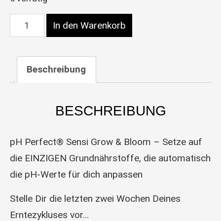
Advanced Nutrients pH Perfect Sensi Bloom Part
In den Warenkorb
Beschreibung
BESCHREIBUNG
pH Perfect® Sensi Grow & Bloom – Setze auf
die EINZIGEN Grundnährstoffe, die automatisch
die pH-Werte für dich anpassen
Stelle Dir die letzten zwei Wochen Deines
Erntezykluses vor…