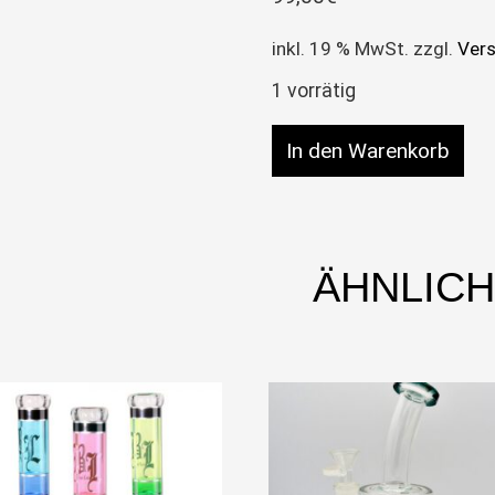
inkl. 19 % MwSt.
zzgl.
Ver
1 vorrätig
BLAZE Bong/Rig "Coron
In den Warenkorb
ÄHNLIC