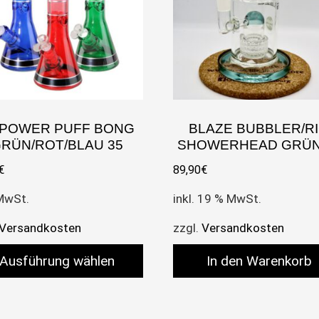
 POWER PUFF BONG
BLAZE BUBBLER/R
RÜN/ROT/BLAU 35
SHOWERHEAD GRÜN
€
89,90
€
 MwSt.
inkl. 19 % MwSt.
Versandkosten
zzgl.
Versandkosten
Ausführung wählen
In den Warenkorb
es Produkt weist mehrere Varianten auf. Die Optione