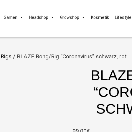
Samen
Headshop
Growshop
Kosmetik
Lifestyle
 Rigs
/ BLAZE Bong/Rig “Coronavirus” schwarz, rot
BLAZ
“COR
SCH
99,00
€