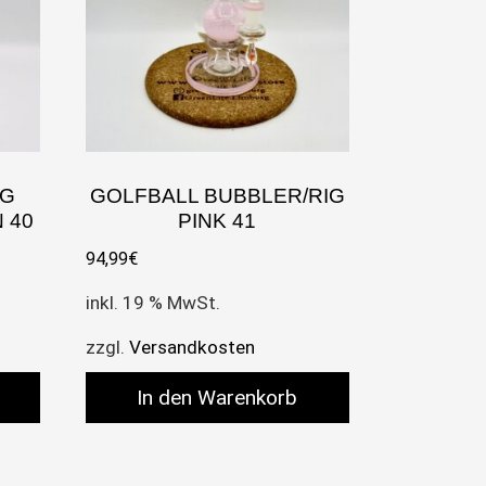
IG
GOLFBALL BUBBLER/RIG
 40
PINK 41
94,99
€
inkl. 19 % MwSt.
zzgl.
Versandkosten
In den Warenkorb
n können auf der Produktseite gewählt werden