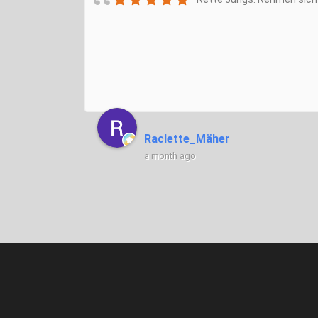
Raclette_Mäher
a month ago