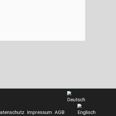
Man
a mo
atenschutz
Impressum
AGB