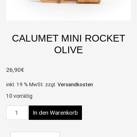
CALUMET MINI ROCKET
OLIVE
26,90
€
inkl. 19 % MwSt.
zzgl.
Versandkosten
10 vorrätig
Calumet Mini Rocket Olive Menge
In den Warenkorb