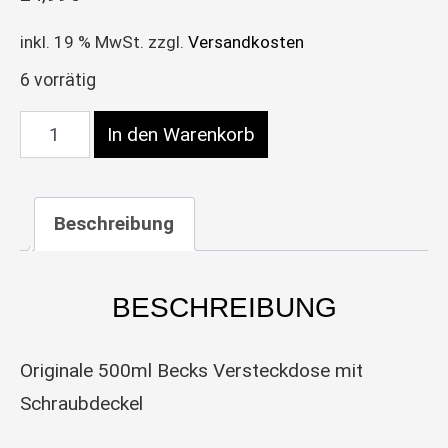
inkl. 19 % MwSt.
zzgl.
Versandkosten
6 vorrätig
Dosentresor, ca 330ml Dose, "Lipton Eistee" Meng
In den Warenkorb
Beschreibung
BESCHREIBUNG
Originale 500ml Becks Versteckdose mit
Schraubdeckel