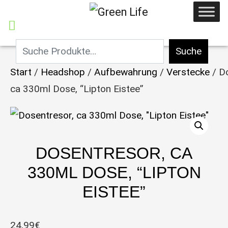
Suche
Start
/
Headshop
/
Aufbewahrung
/
Verstecke
/ D
ca 330ml Dose, “Lipton Eistee”
DOSENTRESOR, CA
330ML DOSE, “LIPTON
EISTEE”
24,99
€