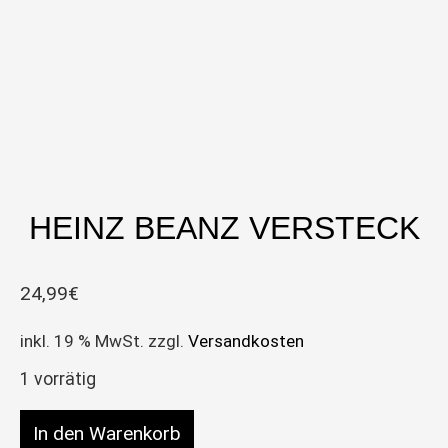
HEINZ BEANZ VERSTECK
24,99
€
inkl. 19 % MwSt.
zzgl.
Versandkosten
1 vorrätig
Heinz Beanz Versteck Menge
In den Warenkorb