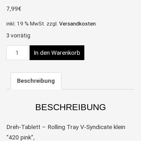
7,99
€
inkl. 19 % MwSt.
zzgl.
Versandkosten
3 vorrätig
Dreh-Tablett – Rolling Tray, klein, “420 pink” Meng
In den Warenkorb
Beschreibung
BESCHREIBUNG
Dreh-Tablett – Rolling Tray V-Syndicate klein
“420 pink”,