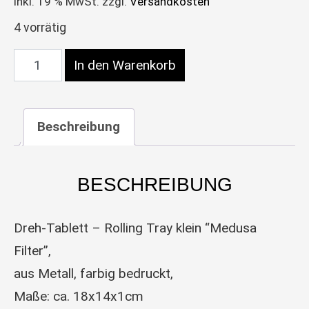
inkl. 19 % MwSt.
zzgl.
Versandkosten
4 vorrätig
Dreh-Tablett – Rolling Tray, klein, “Medusa Filter”
In den Warenkorb
Beschreibung
BESCHREIBUNG
Dreh-Tablett – Rolling Tray klein “Medusa
Filter”,
aus Metall, farbig bedruckt,
Maße: ca. 18x14x1cm