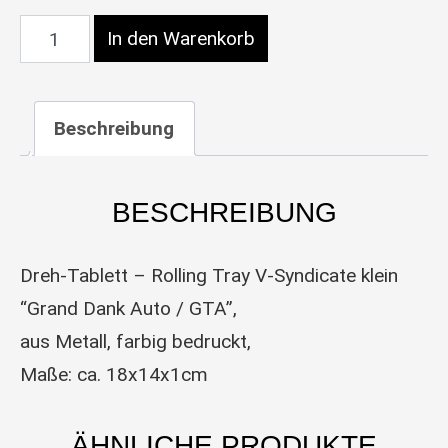
Dreh-Tablett – Rolling Tray, klein, “Grand Dank A
In den Warenkorb
Beschreibung
BESCHREIBUNG
Dreh-Tablett – Rolling Tray V-Syndicate klein
“Grand Dank Auto / GTA”,
aus Metall, farbig bedruckt,
Maße: ca. 18x14x1cm
ÄHNLICHE PRODUKTE