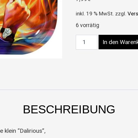
inkl. 19 % MwSt.
zzgl.
Ver
6 vorrätig
Dreh-Tablett – Rolling T
In den Waren
BESCHREIBUNG
 klein “Dalirious”,