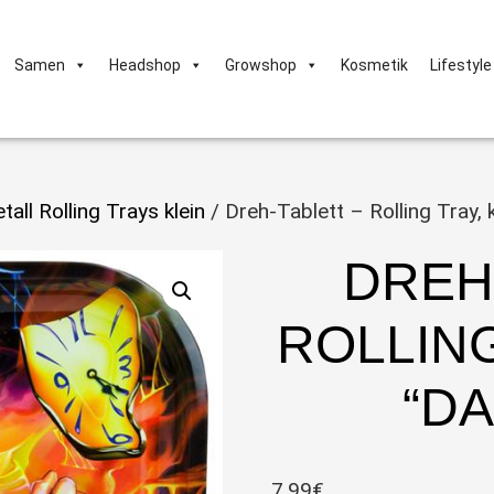
Samen
Headshop
Growshop
Kosmetik
Lifestyle
tall Rolling Trays klein
/ Dreh-Tablett – Rolling Tray, kl
DREH
ROLLING
“DA
7,99
€