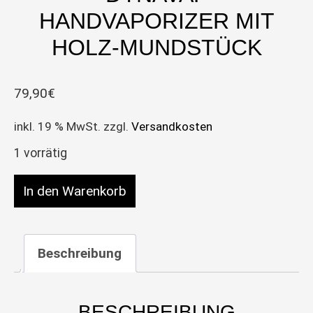
HANDVAPORIZER MIT
HOLZ-MUNDSTÜCK
79,90
€
inkl. 19 % MwSt.
zzgl.
Versandkosten
1 vorrätig
DynaVap Handvaporizer mit Holz-Mundstück Men
In den Warenkorb
Beschreibung
BESCHREIBUNG