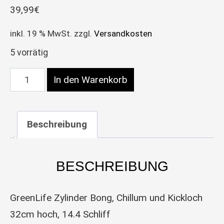
39,99
€
inkl. 19 % MwSt.
zzgl.
Versandkosten
5 vorrätig
GreenLife Bong 250ml 56 Menge
In den Warenkorb
Beschreibung
BESCHREIBUNG
GreenLife Zylinder Bong, Chillum und Kickloch
32cm hoch, 14.4 Schliff