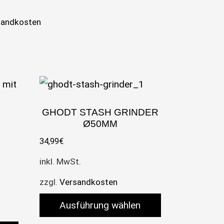
sandkosten
GHODT STASH GRINDER
Ø50MM
34,99
€
inkl. MwSt.
zzgl.
Versandkosten
Ausführung wählen
n können auf der Produktseite gewählt werden