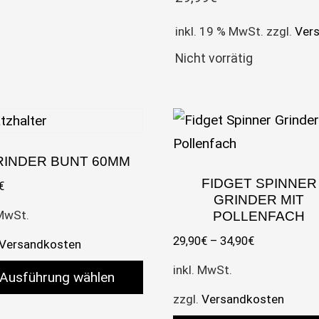
inkl. 19 % MwSt.
zzgl.
Ver
Nicht vorrätig
RINDER BUNT 60MM
FIDGET SPINNER
€
GRINDER MIT
 MwSt.
POLLENFACH
29,90
€
–
34,90
€
Versandkosten
inkl. MwSt.
Ausführung wählen
zzgl.
Versandkosten
es Produkt weist mehrere Varianten auf. Die Optione