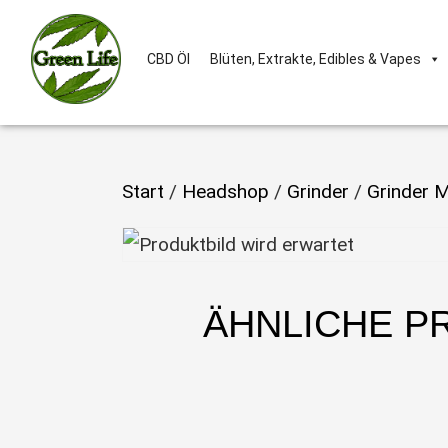
CBD Öl
Blüten, Extrakte, Edibles & Vapes
Start
/
Headshop
/
Grinder
/
Grinder M
ÄHNLICHE P