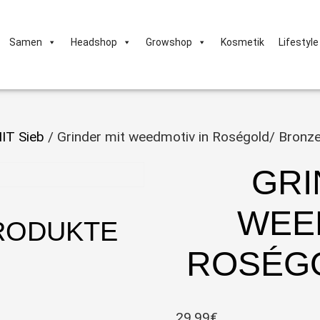
Samen
Headshop
Growshop
Kosmetik
Lifestyle
IT Sieb
/ Grinder mit weedmotiv in Roségold/ Bronz
GRI
WEE
RODUKTE
ROSÉGO
29,99
€